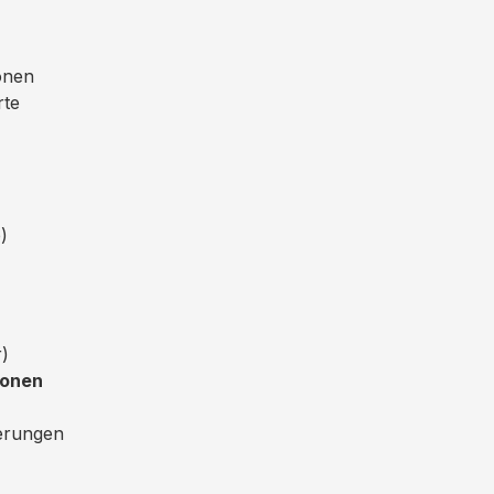
onen
rte
)
)
ionen
terungen