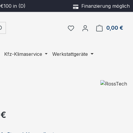
€100 in (D)
Finanzierung möglich
0,00 €
Ware
Kfz-Klimaservice
Werkstattgeräte
eis:
 €