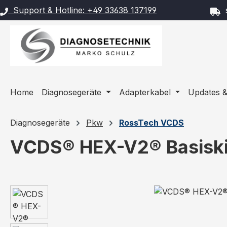
Support & Hotline: +49 33638 137199
s
m Hauptinhalt springen
Zur Suche springen
Zur Hauptnavigation springen
Home
Diagnosegeräte
Adapterkabel
Updates &
Diagnosegeräte
Pkw
RossTech VCDS
VCDS® HEX-V2® Basiskit
Bildergalerie überspringen