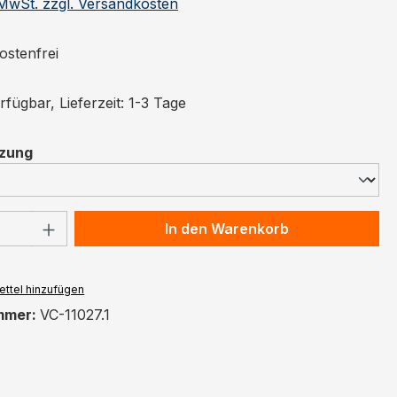
. MwSt. zzgl. Versandkosten
stenfrei
fügbar, Lieferzeit: 1-3 Tage
auswählen
nzung
 Anzahl: Gib den gewünschten Wert ein 
In den Warenkorb
ttel hinzufügen
mmer:
VC-11027.1