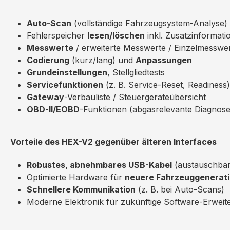
Auto-Scan
(vollständige Fahrzeugsystem-Analyse)
Fehlerspeicher
lesen/löschen
inkl. Zusatzinformati
Messwerte
/ erweiterte Messwerte / Einzelmesswe
Codierung
(kurz/lang) und
Anpassungen
Grundeinstellungen
, Stellgliedtests
Servicefunktionen
(z. B. Service-Reset, Readiness)
Gateway
-Verbauliste / Steuergeräteübersicht
OBD-II/EOBD
-Funktionen (abgasrelevante Diagnose
Vorteile des HEX-V2 gegenüber älteren Interfaces
Robustes, abnehmbares USB-Kabel
(austauschbar
Optimierte Hardware für
neuere Fahrzeuggenerat
Schnellere Kommunikation
(z. B. bei Auto-Scans)
Moderne Elektronik für zukünftige Software-Erwei