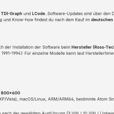
,
TDI-Graph
und
LCode
. Software-Updates sind über den 
zung und Know-how findest du nach dem Kauf im
deutschen
ch der Installation der Software beim
Hersteller (Ross-Tec
 1991–1994): Für einzelne Modelle kann laut Herstellerhinwe
.
800×600
B. XP/Vista), macOS/Linux, ARM/ARM64, bestimmte Atom Si
 nach der gewählten Ausführung (3 VIN / 10 VIN / Unbegr