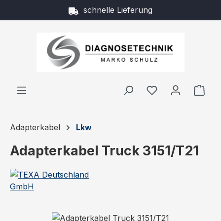
schnelle Lieferung
Zum Hauptinhalt springen
Ware
Adapterkabel
Lkw
Adapterkabel Truck 3151/T21
Bildergalerie überspringen