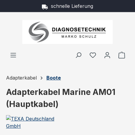
schnelle Lieferung
Zum Hauptinhalt springen
Ware
Adapterkabel
Boote
Adapterkabel Marine AM01
(Hauptkabel)