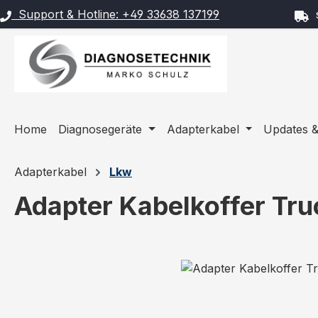
Support & Hotline: +49 33638 137199
s
m Hauptinhalt springen
Zur Suche springen
Zur Hauptnavigation springen
Home
Diagnosegeräte
Adapterkabel
Updates &
Adapterkabel
Lkw
Adapter Kabelkoffer Tr
Bildergalerie überspringen