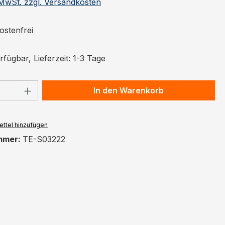
. MwSt. zzgl. Versandkosten
stenfrei
fügbar, Lieferzeit: 1-3 Tage
 Anzahl: Gib den gewünschten Wert ein 
In den Warenkorb
ttel hinzufügen
mmer:
TE-S03222