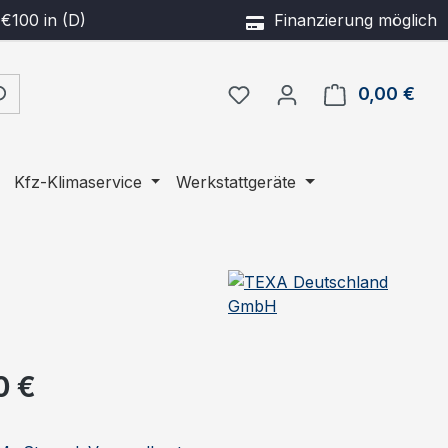
€100 in (D)
Finanzierung möglich
0,00 €
Ware
Kfz-Klimaservice
Werkstattgeräte
eis:
0 €